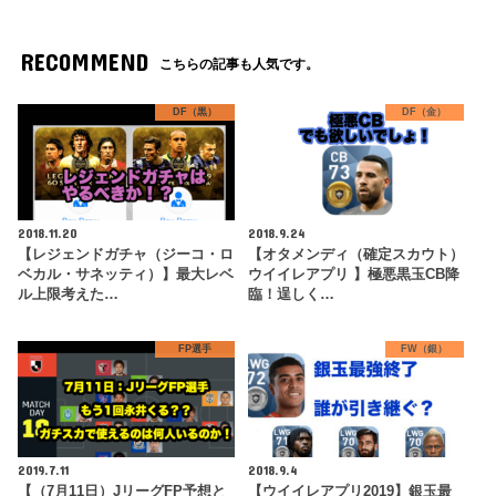
RECOMMEND
こちらの記事も人気です。
DF（黒）
DF（金）
2018.11.20
2018.9.24
【レジェンドガチャ（ジーコ・ロ
【オタメンディ（確定スカウト）
ベカル・サネッティ）】最大レベ
ウイイレアプリ 】極悪黒玉CB降
ル上限考えた…
臨！逞しく…
FP選手
FW（銀）
2019.7.11
2018.9.4
【（7月11日）JリーグFP予想と
【ウイイレアプリ2019】銀玉最