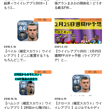
結果＜ウイイレアプリ2019＞】
強アランまさかの弱体化！どうす
もう1…
る銀玉FW…
FW（黒）
ウイイレアプリ2021
2018.5.16
2021.2.22
【ベイル（確定スカウト）ウイイ
【ウイイレアプリ2021：2月25日
レアプリ 】どこに配置する？も
週間FPガチャ予想（ライブアプ
ちろんどこで…
デ）と…
MF（黒）
MF（黒）
2018.10.16
2018.6.19
【ハムシク（確定スカウト）ウイ
【クロース（確定スカウト）ウイ
イレアプリ 】2列目から飛び出し
イレアプリ 】エジルでもケディ