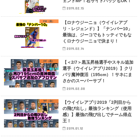
ェンドMF！右サイドバックもOK！
2019.02.15
FW（黒）
【ロナウジーニョ（ウイイレアプ
リ・レジェンド）】「ナンバー10」
最強は、ジーコでもトッティでもな
くロナウジーニョで決まり！
2019.02.14
DF（黒）
【＜2/7＞黒玉昇格選手やスキル追加
選手（ウイイレアプリ2019）】クリ
バリ魔神復活（195cm）！サネにま
さかのスーパーサブ！
2019.02.08
MF（金）
【ウイイレアプリ2019「2列目から
の飛び出し」最強ランキング（使用
感）】最強の飛び出しでチーム得点
王！
2019.01.12