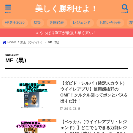
美しく勝利せよ！
menu
search
FP選手2020
監督
各国代表
レジェンド
お問い合わせ
やっぱり3CFが最強！早く来い！
HOME
黒玉（ウイイレ）
MF（黒）
MF（黒）
MF（黒）
【ダビド・シルバ（確定スカウト）
ウイイレアプリ】使用感抜群の
OMF！クルクル回ってポンとパスを
出すだけ！
2019.03.13
MF（黒）
【ベッカム（ウイイレアプリ・レジ
ェンド）】どこでもできる万能レジ