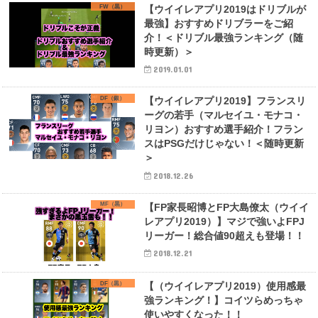
FW（黒）
【ウイイレアプリ2019はドリブルが
最強】おすすめドリブラーをご紹
介！＜ドリブル最強ランキング（随
時更新）＞
2019.01.01
DF（銀）
【ウイイレアプリ2019】フランスリ
ーグの若手（マルセイユ・モナコ・
リヨン）おすすめ選手紹介！フラン
スはPSGだけじゃない！＜随時更新
＞
2018.12.26
MF（黒）
【FP家長昭博とFP大島僚太（ウイイ
レアプリ2019）】マジで強いよFPJ
リーガー！総合値90超えも登場！！
2018.12.21
DF（黒）
【（ウイイレアプリ2019）使用感最
強ランキング！】コイツらめっちゃ
使いやすくなった！！