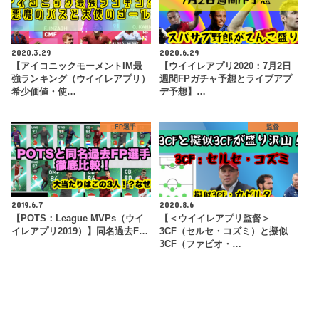
2020.3.29
2020.6.29
【アイコニックモーメントIM最
【ウイイレアプリ2020：7月2日
強ランキング（ウイイレアプリ）
週間FPガチャ予想とライブアプ
希少価値・使…
デ予想】…
FP選手
監督
2019.6.7
2020.8.6
【POTS：League MVPs（ウイ
【＜ウイイレアプリ監督＞
イレアプリ2019）】同名過去F…
3CF（セルセ・コズミ）と擬似
3CF（ファビオ・…