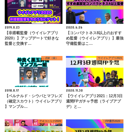
2019.8.23
2020.6.26
【非搭載監督（ウイイレアプリ
【コンパクトネス8以上のおすす
2020）】アップデートで好きな
め監督（ウイイレアプリ）】最強
監督と交換す…
守備監督はこ…
FW（金）
ウイイレアプリ2021
2018.8.17
2020.11.30
【ベルナルド・シウバとマフレズ
【ウイイレアプリ2021：12月3日
（確定スカウト）ウイイレアプリ
週間FPガチャ予想（ライブアプ
】マンブル…
デ）と…
アイコニック2020
FP選手2020