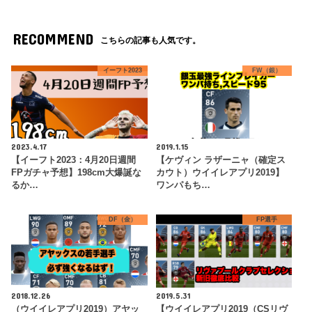
RECOMMEND
こちらの記事も人気です。
イーフト2023
FW（銀）
2023.4.17
2019.1.15
【イーフト2023：4月20日週間
【ケヴィン ラザーニャ（確定ス
FPガチャ予想】198cm大爆誕な
カウト）ウイイレアプリ2019】
るか…
ワンパもち…
DF（金）
FP選手
2018.12.26
2019.5.31
（ウイイレアプリ2019）アヤッ
【ウイイレアプリ2019（CSリヴ