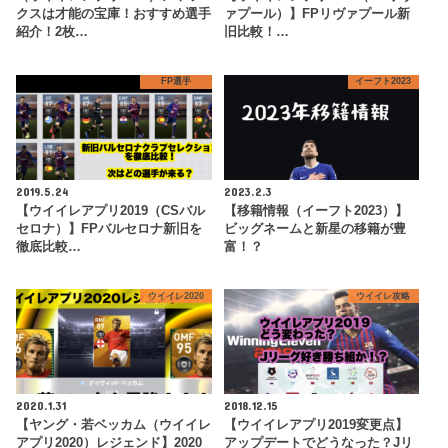
クスは才能の宝庫！おすすめ選手
ァプール）】FPリヴァプール新
紹介！2枚…
旧比較！…
FP選手
イーフト2023
2019.5.24
2023.2.3
【ウイイレアプリ2019（CSバル
【移籍情報（イーフト2023）】
セロナ）】FPバルセロナ新旧を
ビッグネームと新星の移籍が豊
徹底比較…
富！？
ウイイレ2020
ウイイレ攻略
2020.1.31
2018.12.15
【ヤング・若ベッカム（ウイイレ
【ウイイレアプリ2019変更点】
アプリ2020）レジェンド】2020
アップデートでどうなった？Jリ