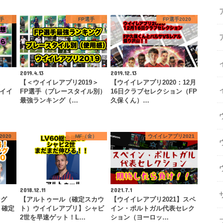
手
FP選手
FP選手2020
2019.4.13
2019.12.13
【＜ウイイレアプリ2019＞
【ウイイレアプリ2020：12月
ウイイ
FP選手（プレースタイル別）
16日クラブセレクション（FP
最強ランキング（…
久保くん）…
020
MF（金）
ウイイレアプリ2021
2018.12.11
2021.7.1
ング
【アルトゥール（確定スカウ
【ウイイレアプリ2021】スペ
）確定
ト）ウイイレアプリ】シャビ
イン・ポルトガル代表セレク
2世を早速ゲット！L…
ション（ヨーロッ…