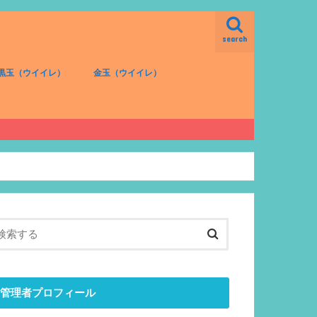
search
黒玉（ウイイレ）
金玉（ウイイレ）
FW（黒）
MF（黒）
DF（黒）
GK（黒）
FW（金）
MF（金）
DF（金）
GK（金）
管理者プロフィール