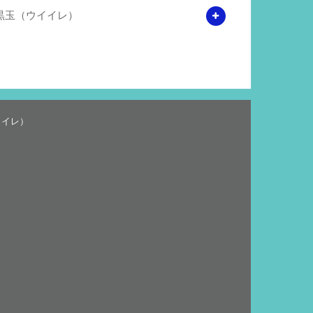
黒玉（ウイイレ）
イイレ）