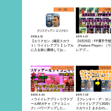
MF（黒）
FP選
2018.6.12
2019.4.21
【エリクセン（確定スカウ
【4月25日：FP選手予想
ト）ウイイレアプリ 】レアル
（Feature Player）（
に入る前に獲得してお…
レアプ…
アイコニック2020
ウイイレ2
2020.5.22
2019.7.30
＜ウイイレアプリ＞リヴァプ
【フレンキー・デ・ヨ
ールIMガチャ（アイコニッ
（ウイイレアプリ2020
ク）パワーアップした…
スカウト】まさかの…