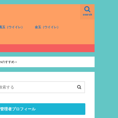
search
黒玉（ウイイレ）
金玉（ウイイレ）
FW（黒）
MF（黒）
DF（黒）
GK（黒）
FW（金）
MF（金）
DF（金）
GK（金）
psのすすめ＞
管理者プロフィール