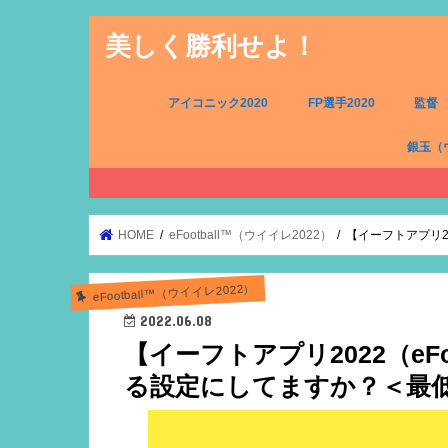
美しく勝利せよ！
アイコニック2020
FP選手2020
監督
銀玉（
FW（銀
MF（銀
DF（銀
GK（銀
HOME
eFootball™（ウイイレ2022）
【イーフトアプリ20
eFootball™（ウイイレ2022）
2022.06.08
【イーフトアプリ2022（eFo
る設定にしてますか？＜最低画