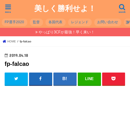
美しく勝利せよ！
menu
search
FP選手2020
監督
各国代表
レジェンド
お問い合わせ
やっぱり3CFが最強！早く来い！
HOME
fp-falcao
2019.04.18
fp-falcao
LINE