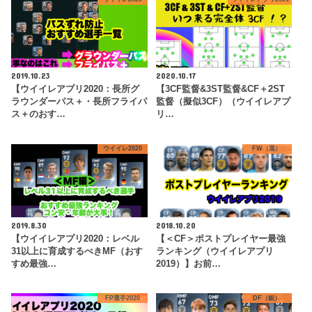
2019.10.23
2020.10.17
【ウイイレアプリ2020：長所グ
【3CF監督&3ST監督&CF＋2ST
ラウンダーパス＋・長所フライパ
監督（擬似3CF）（ウイイレアプ
ス＋のおす…
リ…
ウイイレ2020
FW（黒）
2019.8.30
2018.10.20
【ウイイレアプリ2020：レベル
【＜CF＞ポストプレイヤー最強
31以上に育成するべきMF（おす
ランキング（ウイイレアプリ
すめ最強…
2019）】お前…
FP選手2020
DF（銀）