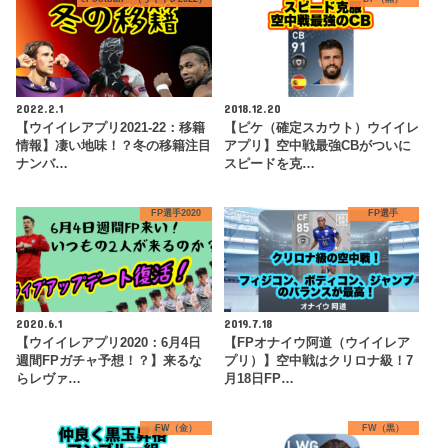
2022.2.1
2018.12.20
【ウイイレアプリ2021-22：移籍
【ピケ（確定スカウト）ウイイレ
情報】凄い地味！？冬の移籍注目
アプリ】空中戦最強CBがついに
ナンバ…
スピードを克…
FP選手2020
FP選手
2020.6.1
2019.7.18
【ウイイレアプリ2020：6月4日
【FPオナイウ阿道（ウイイレア
週間FPガチャ予想！？】来るな
プリ）】空中戦はクリロナ級！7
らレヴァ…
月18日FP…
FW（金）
FW（黒）