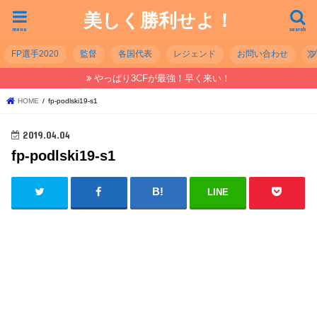
美しく勝利せよ！
menu
search
FP選手2020
監督
各国代表
レジェンド
お問い合わせ
やっぱり3CFが最強！早く来い！
HOME
fp-podlski19-s1
2019.04.04
fp-podlski19-s1
LINE