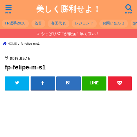
美しく勝利せよ！
menu
search
FP選手2020
監督
各国代表
レジェンド
お問い合わせ
やっぱり3CFが最強！早く来い！
HOME
fp-felipe-m-s1
2019.05.16
fp-felipe-m-s1
LINE