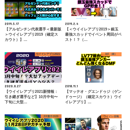
2019.5.17
2019.2.4
【アルゼンチン代表選手＜最新版
【＜ウイイレアプリ2019＞銀玉
＞ウイイレアプリ2019（確定ス
最強スカッドでイベント周回がベ
カウト）】…
スト！？（…
ウイイレアプリ2021
MF（銀）
2020.8.27
2018.11.1
【ウイイレアプリ2021新情報：
【マッテオ・グエンドゥジ（ゲン
引き継ぎ選手など】10月中旬〜
ドゥージ）（確定スカウト）ウイ
下旬に大型…
イレアプリ】…
FP選手2020
ウイイレ攻略