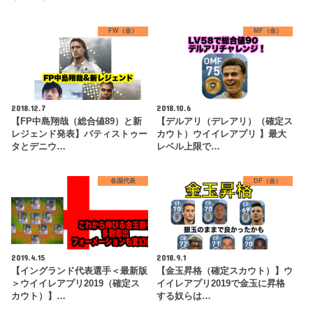
FW（金）
MF（金）
2018.12.7
2018.10.6
【FP中島翔哉（総合値89）と新
【デルアリ（デレアリ）（確定ス
レジェンド発表】バティストゥー
カウト）ウイイレアプリ 】最大
タとデニウ…
レベル上限で…
各国代表
DF（金）
2019.4.15
2018.9.1
【イングランド代表選手＜最新版
【金玉昇格（確定スカウト）】ウ
＞ウイイレアプリ2019（確定ス
イイレアプリ2019で金玉に昇格
カウト）】…
する奴らは…