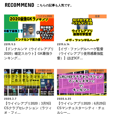
RECOMMEND
こちらの記事も人気です。
ウイイレ2020
監督
2019.9.5
2019.6.14
【ドンナルンマ（ウイイレアプリ
【イヴ・ファンデルヘーゲ監督
2020）確定スカウト】GK最強ラ
（ウイイレアプリ使用感最強監
ンキング…
督）】ほぼ3CF…
FP選手2020
FP選手2020
2020.3.7
2020.6.25
【ウイイレアプリ2020：3月9日
【ウイイレアプリ2020：6月29日
CSクラブセレクション（ラツィ
CSマンチェスターシティ・チェ
オ・フィ…
ルシー…