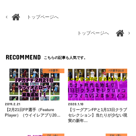
トップページへ
トップページへ
RECOMMEND
こちらの記事も人気です。
FP選手
FP選手2020
2019.2.21
2020.1.10
【2月21日FP選手（Feature
【リーグアンFPと1月13日クラブ
Player）（ウイイレアプリ20…
セレクション】当たりが少ない現
実の新年…
DF（金）
FW（黒）