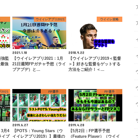
督
ウイイレアプリ2021
ウイイレ攻略
2021.1.18
2018.9.22
最強監
【ウイイレアプリ2021：1月
【ウイイレアプリ2019＜監督
ら最強
21日週間FPガチャ予想（ライ
＞】好きな監督をゲットする
ブアプデ）と…
方法をご紹介！＜…
2021
FP選手
FP選手
2019.6.27
2019.4.28
3月4
【POTS：Young Stars（ウ
【5月2日：FP選手予想
ライブ
イイレアプリ2019）】最後の
（Feature Player）（ウイイ