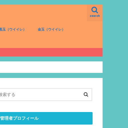
search
黒玉（ウイイレ）
金玉（ウイイレ）
FW（黒）
MF（黒）
DF（黒）
GK（黒）
FW（金）
MF（金）
DF（金）
GK（金）
管理者プロフィール