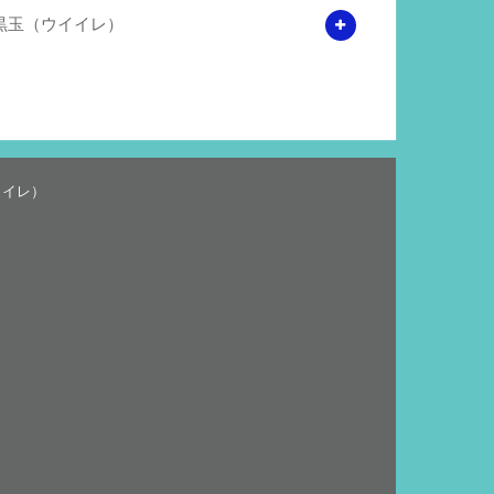
黒玉（ウイイレ）
イイレ）