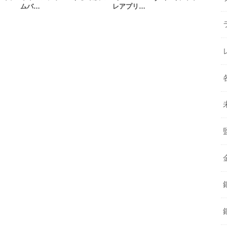
ムバ…
レアプリ…