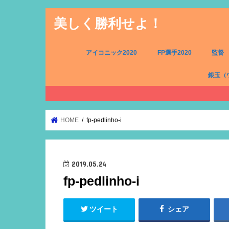
美しく勝利せよ！
アイコニック2020
FP選手2020
監督
銀玉（
FW（銀
MF（銀
DF（銀
GK（銀
HOME
fp-pedlinho-i
2019.05.24
fp-pedlinho-i
ツイート
シェア