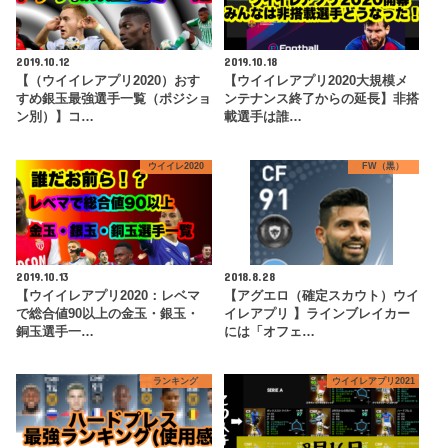
2019.10.12
2019.10.18
【（ウイイレアプリ2020）おす
【ウイイレアプリ2020大規模メ
すめ銀玉最強選手一覧（ポジショ
ンテナンス終了からの延長】非搭
ン別）】コ…
載選手は誰…
ウイイレ2020
FW（黒）
2019.10.13
2018.8.28
【ウイイレアプリ2020：レベマ
【アグエロ（確定スカウト）ウイ
で総合値90以上の金玉・銀玉・
イレアプリ 】ラインブレイカー
銅玉選手一…
には「オフェ…
ランキング
ウイイレアプリ2021