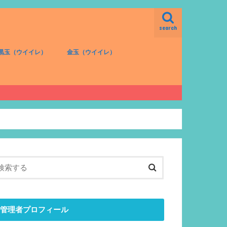
search
黒玉（ウイイレ）
金玉（ウイイレ）
FW（黒）
MF（黒）
DF（黒）
GK（黒）
FW（金）
MF（金）
DF（金）
GK（金）
管理者プロフィール