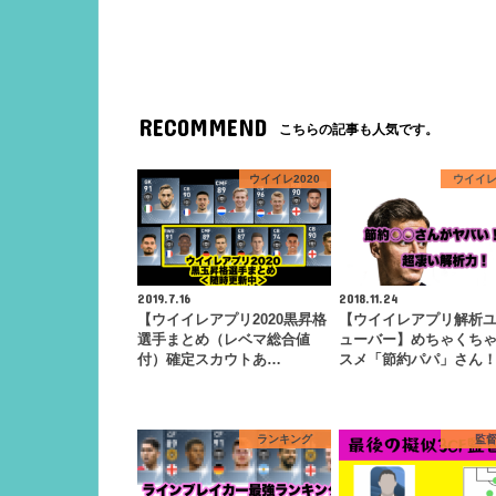
RECOMMEND
こちらの記事も人気です。
ウイイレ2020
ウイイ
2019.7.16
2018.11.24
【ウイイレアプリ2020黒昇格
【ウイイレアプリ解析
選手まとめ（レベマ総合値
ューバー】めちゃくち
付）確定スカウトあ…
スメ「節約パパ」さん
ランキング
監