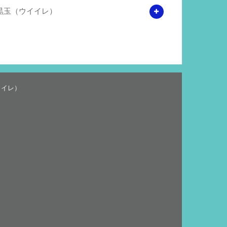
黒玉（ウイイレ）
イイレ）