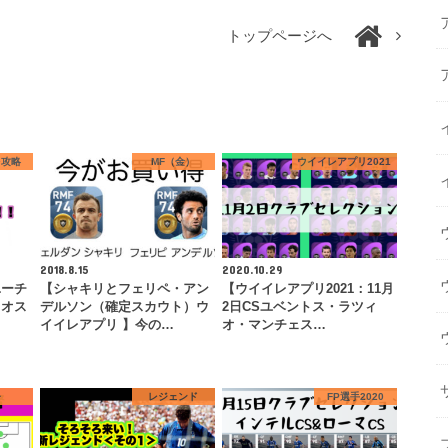
トップページへ
レ攻略
MF（金）
ウイイレアプリ2021
2018.8.15
2020.10.29
ユーチ
【シャキリとフェリペ・アン
【ウイイレアプリ2021：11月
ゃオス
デルソン（確定スカウト）ウ
2日CSユベントス・ラツィ
！
イイレアプリ 】今の…
オ・マンチェス…
督
レジェンド
FP選手2020