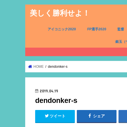
美しく勝利せよ！
アイコニック2020
FP選手2020
監督
銀玉（
FW（銀
MF（銀
DF（銀
GK（銀
HOME
dendonker-s
2019.04.19
dendonker-s
ツイート
シェア