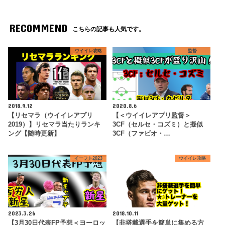
RECOMMEND
こちらの記事も人気です。
ウイイレ攻略
監督
2018.9.12
2020.8.6
【リセマラ（ウイイレアプリ
【＜ウイイレアプリ監督＞
2019）】リセマラ当たりランキ
3CF（セルセ・コズミ）と擬似
ング【随時更新】
3CF（ファビオ・…
イーフト2023
ウイイレ攻略
2023.3.26
2018.10.11
【3月30日代表FP予想＜ヨーロッ
【非搭載選手を簡単に集める方