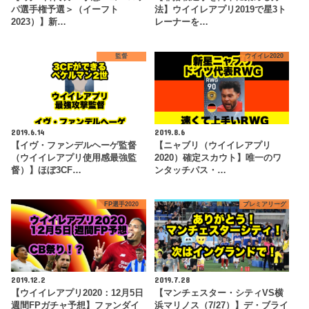
パ選手権予選＞（イーフト
法】ウイイレアプリ2019で星3ト
2023）】新…
レーナーを…
監督
ウイイレ2020
2019.6.14
2019.8.6
【イヴ・ファンデルヘーゲ監督
【ニャブリ（ウイイレアプリ
（ウイイレアプリ使用感最強監
2020）確定スカウト】唯一のワ
督）】ほぼ3CF…
ンタッチパス・…
FP選手2020
プレミアリーグ
2019.12.2
2019.7.28
【ウイイレアプリ2020：12月5日
【マンチェスター・シティVS横
週間FPガチャ予想】ファンダイ
浜マリノス（7/27）】デ・ブライ