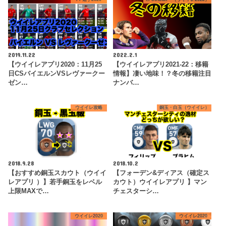
2019.11.22
2022.2.1
【ウイイレアプリ2020：11月25
【ウイイレアプリ2021-22：移籍
日CSバイエルンVSレヴァークー
情報】凄い地味！？冬の移籍注目
ゼン…
ナンバ…
ウイイレ攻略
銅玉・白玉（ウイイレ）
2018.9.28
2018.10.2
【おすすめ銅玉スカウト（ウイイ
【フォーデン&ディアス（確定ス
レアプリ ）】若手銅玉をレベル
カウト）ウイイレアプリ 】マン
上限MAXで…
チェスターシ…
ウイイレ2020
ウイイレ2020