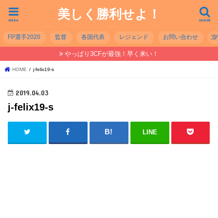
美しく勝利せよ！
menu
search
FP選手2020
監督
各国代表
レジェンド
お問い合わせ
やっぱり3CFが最強！早く来い！
HOME
j-felix19-s
2019.04.03
j-felix19-s
LINE