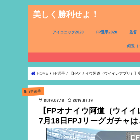
美しく勝利せよ！
アイコニック2020
FP選手2020
監督
銀玉（
FW（銀
MF（銀
DF（銀
GK（銀
HOME
FP選手
【FPオナイウ阿道（ウイイレアプリ）】空
FP選手
2019.07.18
2019.07.19
【FPオナイウ阿道（ウイ
7月18日FPJリーグガチャ