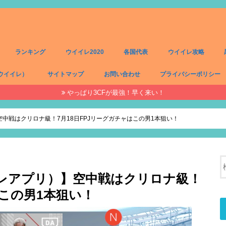
ランキング
ウイイレ2020
各国代表
ウイイレ攻略
ウイイレ）
サイトマップ
お問い合わせ
プライバシーポリシー
やっぱり3CFが最強！早く来い！
）
）
）
）
中戦はクリロナ級！7月18日FPJリーグガチャはこの男1本狙い！
イレアプリ）】空中戦はクリロナ級！
はこの男1本狙い！