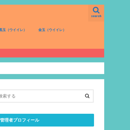
search
黒玉（ウイイレ）
金玉（ウイイレ）
FW（黒）
MF（黒）
DF（黒）
GK（黒）
FW（金）
MF（金）
DF（金）
GK（金）
管理者プロフィール