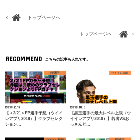
トップページへ
トップページへ
RECOMMEND
こちらの記事も人気です。
FP選手
ウイイレ攻略
2019.2.17
2018.10.6
【＜2/21＞FP選手予想（ウイイ
【黒玉選手の最大レベル上限（ウ
レアプリ2019）】クラブセレク
イイレアプリ2019）】若者VSお
ション…
っさんど…
ウイイレ2020
FP選手