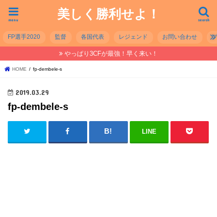
美しく勝利せよ！
menu
search
FP選手2020
監督
各国代表
レジェンド
お問い合わせ
やっぱり3CFが最強！早く来い！
HOME
fp-dembele-s
2019.03.29
fp-dembele-s
LINE