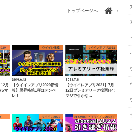
トップページへ
020
ウイイレ攻略
ウイイレアプリ2021
2019.6.12
2021.7.8
12月
【ウイイレアプリ2020新情
【ウイイレアプリ2021】7月
VSマ
報】黒昇格第1弾はデンベ
12日プレミアリーグ投票FP：
レ！
マジで引かな…
金）
ウイイレ2020
eFootball™（ウイイレ2022）