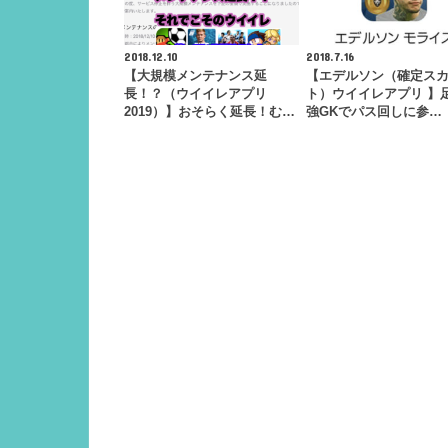
2018.12.10
2018.7.16
【大規模メンテナンス延
【エデルソン（確定ス
長！？（ウイイレアプリ
ト）ウイイレアプリ 】
2019）】おそらく延長！む…
強GKでパス回しに参…