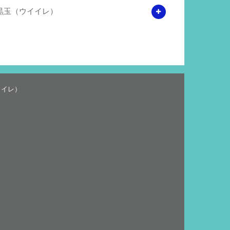
黒玉（ウイイレ）
イイレ）