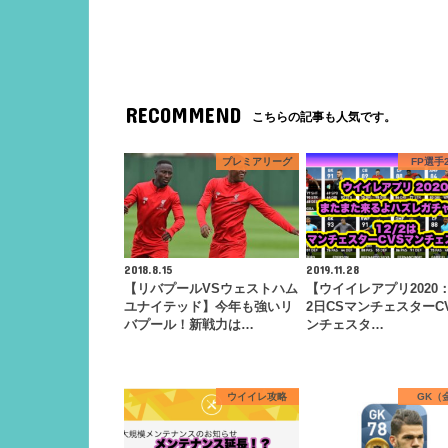
RECOMMEND
こちらの記事も人気です。
プレミアリーグ
FP選手2
2018.8.15
2019.11.28
【リバプールVSウェストハム
【ウイイレアプリ2020：
ユナイテッド】今年も強いリ
2日CSマンチェスターC
バプール！新戦力は…
ンチェスタ…
ウイイレ攻略
GK（