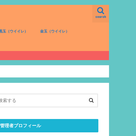
search
黒玉（ウイイレ）
金玉（ウイイレ）
FW（黒）
MF（黒）
DF（黒）
GK（黒）
FW（金）
MF（金）
DF（金）
GK（金）
管理者プロフィール