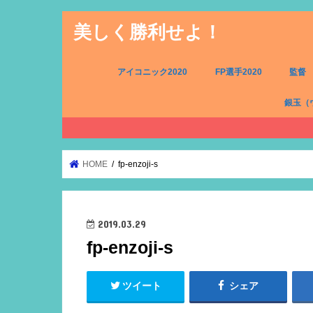
美しく勝利せよ！
アイコニック2020
FP選手2020
監督
銀玉（
FW（銀
MF（銀
DF（銀
GK（銀
HOME
fp-enzoji-s
2019.03.29
fp-enzoji-s
ツイート
シェア