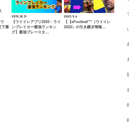
2019.10.11
2021.9.4
カウ
【ウイイレアプリ2020：ライ
【【eFootball™（ウイイレ
足下最
ンブレイカー最強ランキン
2022）の引き継ぎ情報…
グ】最強プレースタ…