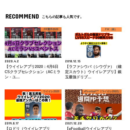
RECOMMEND
こちらの記事も人気です。
FP選手2020
FW（銀）
2020.4.2
2018.12.15
【ウイイレアプリ2020：4月6日
【ラファシウバ（シウヴァ）（確
CSクラブセレクション（ACミラ
定スカウト）ウイイレアプリ】銀
ン・ユ…
玉最強ドリブ…
ウイイレ2020
eFootball™（ウイイレ2022）
2019.8.17
2021.12.20
【ロドリ（ウイイレアプリ
【eFootballウイイレアプリ