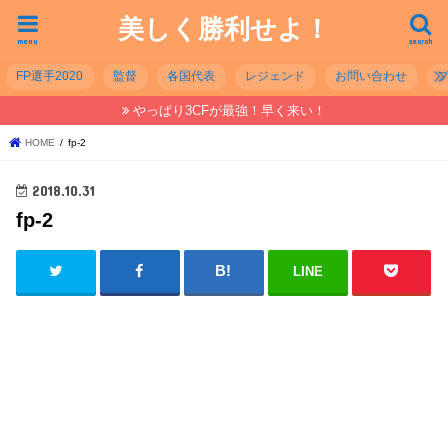
美しく勝利せよ！
menu
search
FP選手2020
監督
各国代表
レジェンド
お問い合わせ
やっぱり3CFが最強！早く来い！
HOME
fp-2
2018.10.31
fp-2
LINE