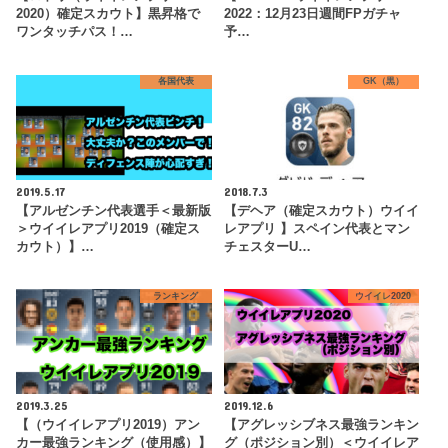
2020）確定スカウト】黒昇格で
2022：12月23日週間FPガチャ
ワンタッチパス！…
予…
各国代表
GK（黒）
2019.5.17
2018.7.3
【アルゼンチン代表選手＜最新版
【デヘア（確定スカウト）ウイイ
＞ウイイレアプリ2019（確定ス
レアプリ 】スペイン代表とマン
カウト）】…
チェスターU…
ランキング
ウイイレ2020
2019.3.25
2019.12.6
【（ウイイレアプリ2019）アン
【アグレッシブネス最強ランキン
カー最強ランキング（使用感）】
グ（ポジション別）＜ウイイレア