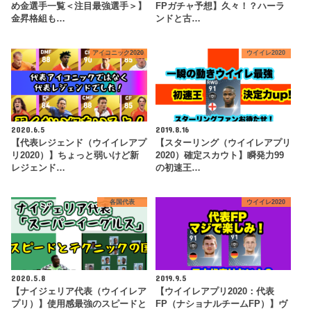
め金選手一覧＜注目最強選手＞】
FPガチャ予想】久々！？ハーラ
金昇格組も…
ンドと古…
アイコニック2020
ウイイレ2020
2020.6.5
2019.8.16
【代表レジェンド（ウイイレアプ
【スターリング（ウイイレアプリ
リ2020）】ちょっと弱いけど新
2020）確定スカウト】瞬発力99
レジェンド…
の初速王…
各国代表
ウイイレ2020
2020.5.8
2019.9.5
【ナイジェリア代表（ウイイレア
【ウイイレアプリ2020：代表
プリ）】使用感最強のスピードと
FP（ナショナルチームFP）】ヴ