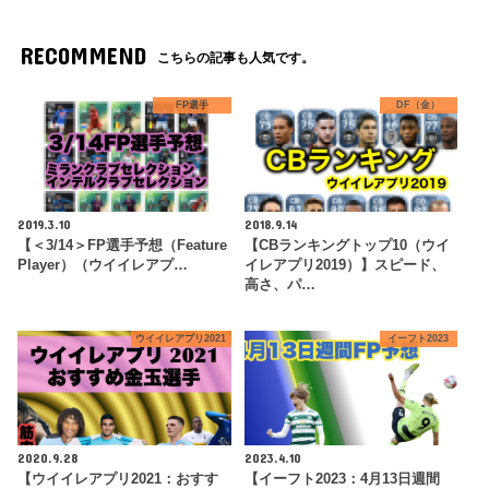
RECOMMEND
こちらの記事も人気です。
FP選手
DF（金）
2019.3.10
2018.9.14
【＜3/14＞FP選手予想（Feature
【CBランキングトップ10（ウイ
Player）（ウイイレアプ…
イレアプリ2019）】スピード、
高さ、パ…
ウイイレアプリ2021
イーフト2023
2020.9.28
2023.4.10
【ウイイレアプリ2021：おすす
【イーフト2023：4月13日週間