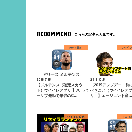
RECOMMEND
こちらの記事も人気です。
FW（黒）
ウイイ
2018.7.15
2018.10.5
【メルテンス（確定スカウ
【2019アップデート前
ト）ウイイレアプリ 】スーパ
べきこと（ウイイレア
ーサブ発動で最強のC…
リ）】エージェント産
ウイイレ攻略
FW（