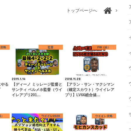
トップページへ
レ攻略
監督
FW（金）
2019.1.14
2018.11.28
にやる
【ディーノ ミッレージ監督と
【アラン・サン・マクシマン
プ
サンティ ベルメホ監督（ウイ
（確定スカウト）ウイイレア
…
イレアプリ201…
プリ】LV66総合値…
黒）
ウイイレ2020
ウイイレ攻略