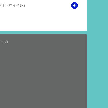
黒玉（ウイイレ）
イイレ）