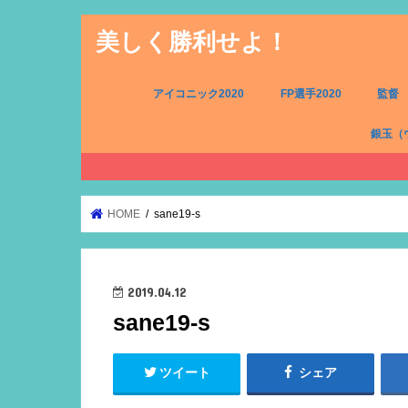
美しく勝利せよ！
アイコニック2020
FP選手2020
監督
銀玉（
FW（銀
MF（銀
DF（銀
GK（銀
HOME
sane19-s
2019.04.12
sane19-s
ツイート
シェア