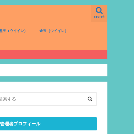
search
黒玉（ウイイレ）
金玉（ウイイレ）
FW（黒）
MF（黒）
DF（黒）
GK（黒）
FW（金）
MF（金）
DF（金）
GK（金）
管理者プロフィール