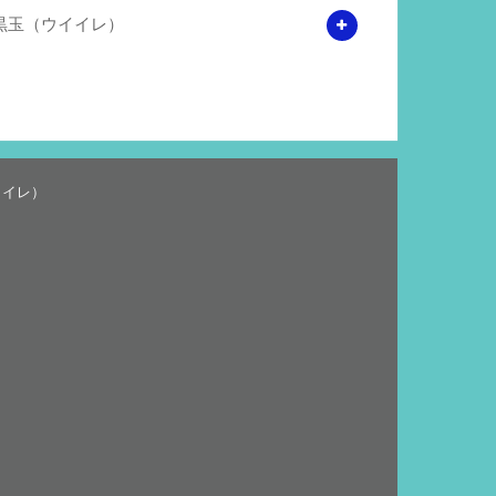
黒玉（ウイイレ）
イイレ）