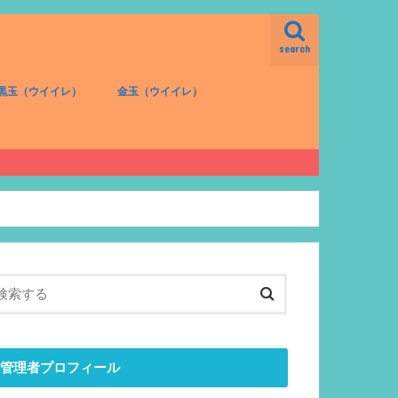
search
黒玉（ウイイレ）
金玉（ウイイレ）
FW（黒）
MF（黒）
DF（黒）
GK（黒）
FW（金）
MF（金）
DF（金）
GK（金）
管理者プロフィール