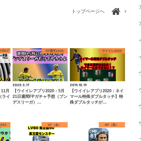
トップページへ
2021
FP選手2020
ウイイレ2020
2020.5.17
2019.10.19
11月
【ウイイレアプリ2020：5月
【ウイイレアプリ2020：ネイ
（ライ
21日週間FPガチャ予想（ブン
マール特殊ダブルタッチ】特
デスリーガ）…
殊ダブルタッチが…
020
DF（金）
MF（黒）