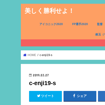
美しく勝利せよ！
アイコニック2020
FP選手2020
監督
銀玉（
FW（銀
MF（銀
DF（銀
GK（銀
HOME
c-enji19-s
2019.03.27
c-enji19-s
ツイート
シェア