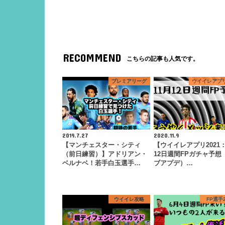
RECOMMEND
こちらの記事も人気です。
プレミアリーグ
ウイイレアプリ
2019.7.27
2020.11.9
【マンチェスター・シティ
【ウイイレアプリ2021：
（前日練習）】アドリアン・
12日週間FPガチャ予想
ベルナベ！若手白玉選手…
ブアプデ）…
ウイイレ攻略
FP選手2