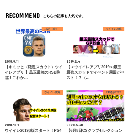
RECOMMEND
こちらの記事も人気です。
DF（金）
ウイイレ攻略
2018.9.11
2019.2.4
【キミッヒ（確定スカウト）ウイ
【＜ウイイレアプリ2019＞銀玉
イレアプリ 】黒玉最強のRSB降
最強スカッドでイベント周回がベ
臨！これか…
スト！？（…
ウイイレ攻略
FP選手2020
2018.10.1
2020.5.30
ウイイレ2019β版スタート！PS4
【6月8日CSクラブセレクション