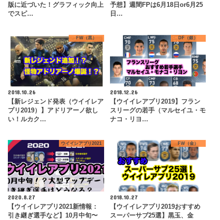
版に近づいた！グラフィック向上
予想】週間FPは6月18日or6月25
でスピ…
日…
FW（黒）
DF（銀）
2018.10.26
2018.12.26
【新レジェンド発表（ウイイレア
【ウイイレアプリ2019】フラン
プリ2019）】アドリアーノ欲し
スリーグの若手（マルセイユ・モ
い！ルカク…
ナコ・リヨ…
ウイイレアプリ2021
FW（金）
2020.8.27
2018.10.27
【ウイイレアプリ2021新情報：
【ウイイレアプリ2019おすすめ
引き継ぎ選手など】10月中旬〜
スーパーサブ25選】黒玉、金