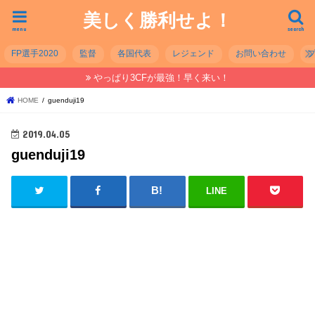
美しく勝利せよ！
menu
search
FP選手2020
監督
各国代表
レジェンド
お問い合わせ
やっぱり3CFが最強！早く来い！
HOME
guenduji19
2019.04.05
guenduji19
LINE