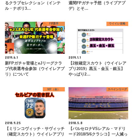
るクラブセレクション（インテ
週間FPガチャ予想（ライブアプ
ル・ナポリ3…
デ）とそ…
FP選手
ウイイレ攻略
2019.6.1
2019.1.1
新FPガチャ登場とeJリーグクラ
【2枚確定スカウト（ウイイレア
ブ代表選考会参加（ウイイレアプ
プリ2019）黒玉・金玉・銀玉】
リ）について
やっぱり2…
MF（金）
スペインリーグ
2018.9.25
2018.5.8
【ミリンコヴィッチ・サヴィッチ
【バルセロナVSレアル・マドリ
（確定スカウト）ウイイレアプリ
ード2018/5/6クラシコ】一人減っ