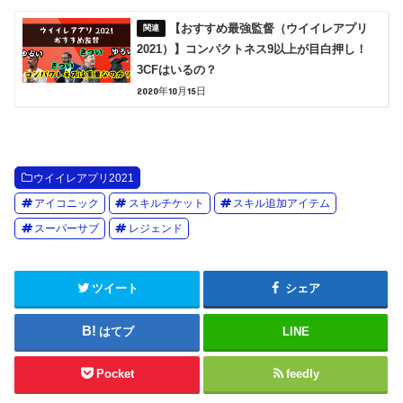
【おすすめ最強監督（ウイイレアプリ
2021）】コンパクトネス9以上が目白押し！
3CFはいるの？
2020年10月15日
ウイイレアプリ2021
アイコニック
スキルチケット
スキル追加アイテム
スーパーサブ
レジェンド
ツイート
シェア
はてブ
LINE
Pocket
feedly