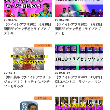
2020.6.15
2020.7.20
【ウイイレアプリ2020：6月18日
【ウイイレアプリ2020：7月23日
週間FPガチャ予想とライブアプ
週間FPガチャ予想（ライブアプ
デ】今…
デ）と…
ウイイレ攻略
ウイイレアプリ2021
2019.2.8
2020.10.29
【中田英寿（ウイイレアプリ・レ
【ウイイレアプリ2021：11月2日
ジェンド ）】トッティもパクチ
CSユベントス・ラツィオ・マン
ソンも来るみ…
チェス…
FW（金）
FP選手2020