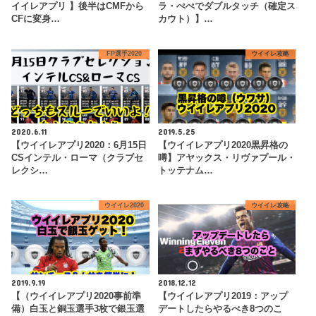
イイレアプリ 】後半はCMFから
ラ・ぺぺでダブルタッチ（確定ス
CFに変身…
カウト）】…
FP選手2020
ウイイレ攻略
2020.6.11
2019.5.25
【ウイイレアプリ2020：6月15日
【ウイイレアプリ2020黒昇格の
CSインテル・ローマ（クラブセ
噂】アヤックス・リヴァプール・
レクシ…
トッテナム…
ウイイレ2020
ウイイレ攻略
2019.9.19
2018.12.12
【（ウイイレアプリ2020事前準
【ウイイレアプリ2019：アップ
備）白玉と銅玉選手3枚で銀玉選
デートしたらやるべき8つのこ