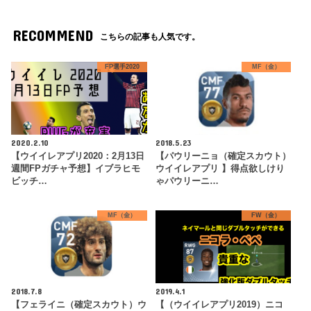
RECOMMEND
こちらの記事も人気です。
FP選手2020
MF（金）
2020.2.10
2018.5.23
【ウイイレアプリ2020：2月13日
【パウリーニョ（確定スカウト）
週間FPガチャ予想】イブラヒモ
ウイイレアプリ 】得点欲しけり
ビッチ…
ゃパウリーニ…
MF（金）
FW（金）
2018.7.8
2019.4.1
【フェライニ（確定スカウト）ウ
【（ウイイレアプリ2019）ニコ