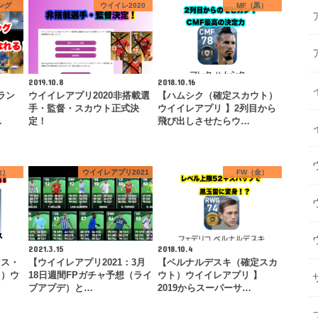
ング
ウイイレ2020
MF（黒）
2019.10.8
2018.10.16
ラン
ウイイレアプリ2020非搭載選
【ハムシク（確定スカウト）
リ
手・監督・スカウト正式決
ウイイレアプリ 】2列目から
…
定！
飛び出しさせたらウ…
金）
ウイイレアプリ2021
FW（金）
2021.3.15
2018.10.4
アス・
【ウイイレアプリ2021：3月
【ベルナルデスキ（確定スカ
ト）ウ
18日週間FPガチャ予想（ライ
ウト）ウイイレアプリ 】
ブアプデ）と…
2019からスーパーサ…