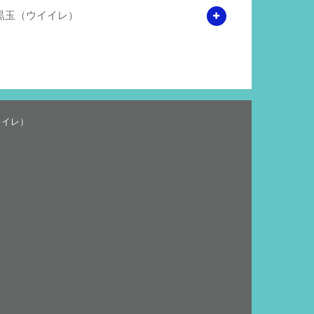
黒玉（ウイイレ）
イイレ）