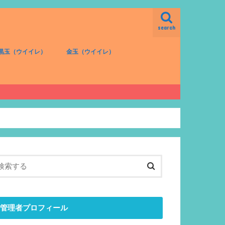
search
黒玉（ウイイレ）
金玉（ウイイレ）
FW（黒）
MF（黒）
DF（黒）
GK（黒）
FW（金）
MF（金）
DF（金）
GK（金）
管理者プロフィール