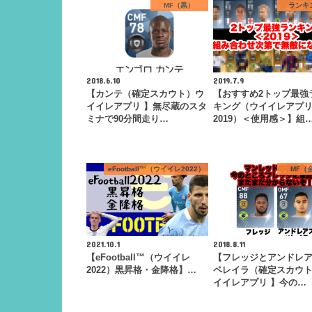
MF（黒）
ランキ
2018.6.10
2019.7.9
【カンテ（確定スカウト）ウ
【おすすめ2トップ最強
イイレアプリ 】無尽蔵のスタ
キング（ウイイレアプ
ミナで90分間走り…
2019）＜使用感＞】組
eFootball™（ウイイレ2022）
MF（
2021.10.1
2018.8.11
【eFootball™（ウイイレ
【フレッジとアンドレ
2022）黒昇格・金降格】…
ペレイラ（確定スカウ
イイレアプリ 】今の…