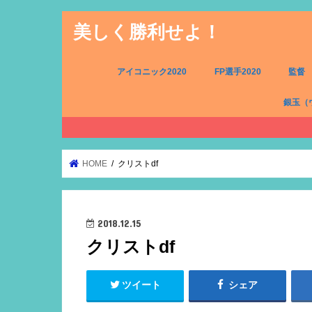
美しく勝利せよ！
アイコニック2020
FP選手2020
監督
銀玉（
FW（銀
MF（銀
DF（銀
GK（銀
HOME
クリストdf
2018.12.15
クリストdf
ツイート
シェア