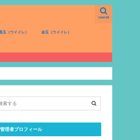
search
黒玉（ウイイレ）
金玉（ウイイレ）
FW（黒）
MF（黒）
DF（黒）
GK（黒）
FW（金）
MF（金）
DF（金）
GK（金）
管理者プロフィール