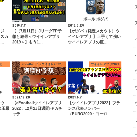
2019.7.11
2018.5.29
ゥジ
【（7月11日）JリーグFP予
【ポグバ（確定スカウト）ウ
定スカ
想と結果＜ウイイレアプリ
イイレアプリ 】上手くて強い
】…
2019＞】もう1…
ウイイレアプリの巨…
金）
eFootball™（ウイイレ2022）
ウイイレアプリ2021
2021.12.20
2021.6.7
カウ
【eFootballウイイレアプリ
【ウイイレアプリ2022】フラ
金玉最
2022：12月23日週間FPガチ
ンス代表メンバー
ャ予…
（EURO2020：ヨーロ…