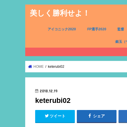
美しく勝利せよ！
アイコニック2020
FP選手2020
監督
銀玉（
FW（銀
MF（銀
DF（銀
GK（銀
HOME
keterubi02
2018.12.19
keterubi02
ツイート
シェア