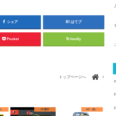
シェア
はてブ
Pocket
feedly
トップページへ
銀）
FP選手
MF（黒）