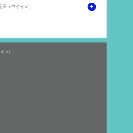
黒玉（ウイイレ）
イイレ）