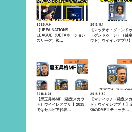
2020.9.6
2018.11.1
【UEFA NATIONS
【マッテオ・グエンド
LEAGUE（UEFAネーション
（ゲンドゥージ）（確
ズリーグ）視…
ウト）ウイイレアプリ
MF（黒）
MF（
2018.8.21
2018.5.30
【黒玉昇格MF（確定スカウ
【マティッチ（確定ス
ト）ウイイレアプリ 】2019
ト）ウイイレアプリ 】
ではセルビア代表…
強のDMFマティッチ…