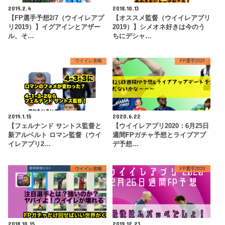
2019.2.4
2018.10.13
【FP選手予想2/7（ウイイレアプ
【オススメ監督（ウイイレアプリ
リ2019）】イグアインとアザー
2019）】シメオネ好きは今のう
ル、そ…
ちにデシャ…
ウイイレ攻略
FP選手2020
2019.1.15
2020.6.22
【フェルナンド サントス監督と
【ウイイレアプリ2020：6月25日
新アルベルト ロマン監督（ウイ
週間FPガチャ予想とライブアプ
イレアプリ2…
デ予想…
ウイイレ攻略
FP選手2020
2018.10.15
2019.12.23