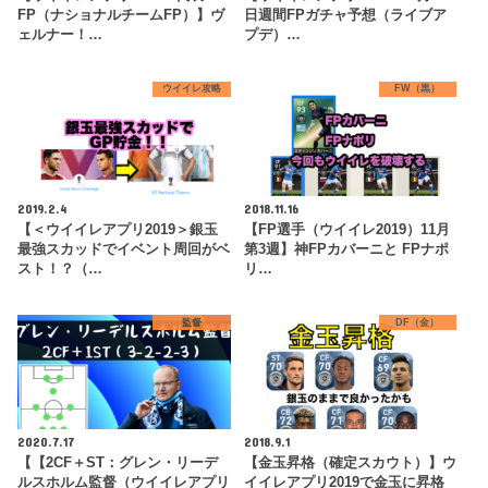
FP（ナショナルチームFP）】ヴ
日週間FPガチャ予想（ライブア
ェルナー！…
プデ）…
ウイイレ攻略
FW（黒）
2019.2.4
2018.11.16
【＜ウイイレアプリ2019＞銀玉
【FP選手（ウイイレ2019）11月
最強スカッドでイベント周回がベ
第3週】神FPカバーニと FPナポ
スト！？（…
リ…
監督
DF（金）
2020.7.17
2018.9.1
【【2CF＋ST：グレン・リーデ
【金玉昇格（確定スカウト）】ウ
ルスホルム監督（ウイイレアプリ
イイレアプリ2019で金玉に昇格