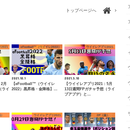
トップページへ
2021
eFootball™（ウイイレ2022）
ウイイレアプリ2021
2021.10.1
2021.5.10
：2月
【eFootball™（ウイイレ
【ウイイレアプリ2021：5月
（ライ
2022）黒昇格・金降格】…
13日週間FPガチャ予想（ライ
ブアプデ）と…
黒）
ウイイレアプリ2021
DF（金）