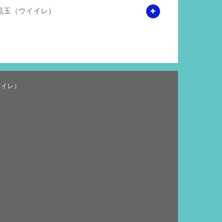
黒玉（ウイイレ）
イイレ）