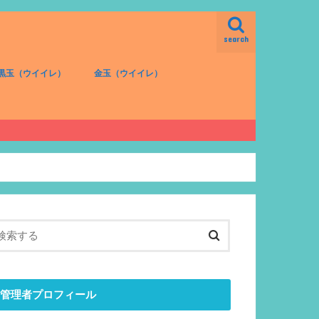
search
黒玉（ウイイレ）
金玉（ウイイレ）
FW（黒）
MF（黒）
DF（黒）
GK（黒）
FW（金）
MF（金）
DF（金）
GK（金）
管理者プロフィール