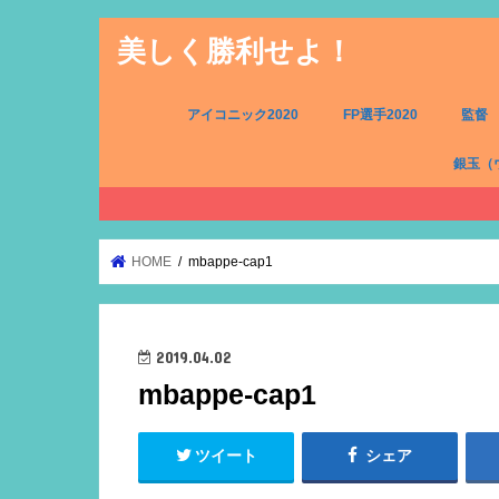
美しく勝利せよ！
アイコニック2020
FP選手2020
監督
銀玉（
FW（銀
MF（銀
DF（銀
GK（銀
HOME
mbappe-cap1
2019.04.02
mbappe-cap1
ツイート
シェア