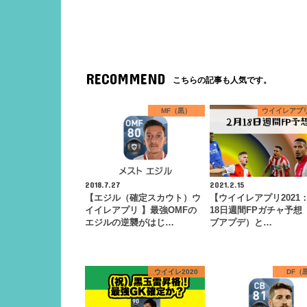
RECOMMEND
こちらの記事も人気です。
MF（黒）
ウイイレアプリ
2018.7.27
2021.2.15
【エジル（確定スカウト）ウ
【ウイイレアプリ2021
イイレアプリ 】最強OMFの
18日週間FPガチャ予想
エジルの逆襲がはじ…
ブアプデ）と…
ウイイレ2020
DF（