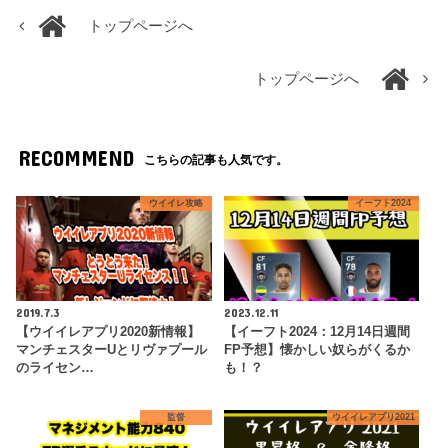
トップページへ
トップページへ
RECOMMEND
こちらの記事も人気です。
ウイイレ攻略
イーフト2024
2019.7.3
2023.12.11
【ウイイレアプリ2020新情報】
【イーフト2024：12月14日週間
マンチェスターUとリヴァプール
FP予想】懐かしい奴らがくるか
のライセン…
も！？
監督
ウイイレアプリ2021