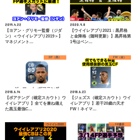
2019.4.22
2020.9.8
【ヨアン・グリモー監督（ジダ
【ウイイレアプリ2021：黒昇格
ン）＜ウイイレアプリ2019＞】
と金降格（随時更新）】黒昇格第
マネジメント…
1号はベン…
DF（黒）
FW（金）
2018.6.14
2018.6.23
【ボアテング（確定スカウト）ウ
【ジェズス（確定スカウト）ウイ
イイレアプリ 】全てを兼ね備え
イレアプリ 】若干20歳の天才
た黒玉最強C…
FW！ネイマ…
ウイイレ2020
FP選手