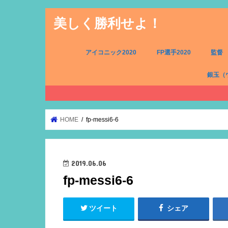
美しく勝利せよ！
アイコニック2020
FP選手2020
監督
銀玉（
FW（銀
MF（銀
DF（銀
GK（銀
HOME
fp-messi6-6
2019.06.06
fp-messi6-6
ツイート
シェア