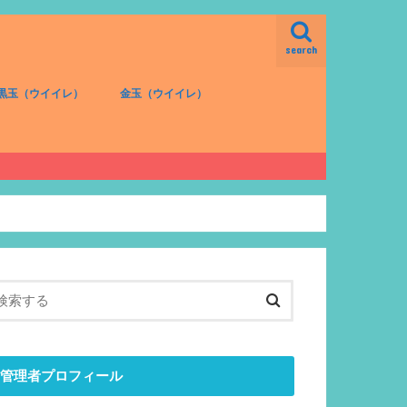
search
黒玉（ウイイレ）
金玉（ウイイレ）
FW（黒）
MF（黒）
DF（黒）
GK（黒）
FW（金）
MF（金）
DF（金）
GK（金）
管理者プロフィール