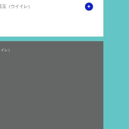
黒玉（ウイイレ）
イイレ）