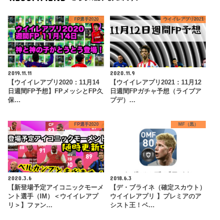
FP選手2020
ウイイレアプリ2021
2019.11.11
2020.11.9
【ウイイレアプリ2020：11月14
【ウイイレアプリ2021：11月12
日週間FP予想】FPメッシとFP久
日週間FPガチャ予想（ライブア
保…
プデ）…
FP選手2020
MF（黒）
2020.3.6
2018.6.3
【新登場予定アイコニックモーメ
【デ・ブライネ（確定スカウト）
ント選手（IM）＜ウイイレアプ
ウイイレアプリ 】プレミアのア
リ＞】ファン…
シスト王！ベ…