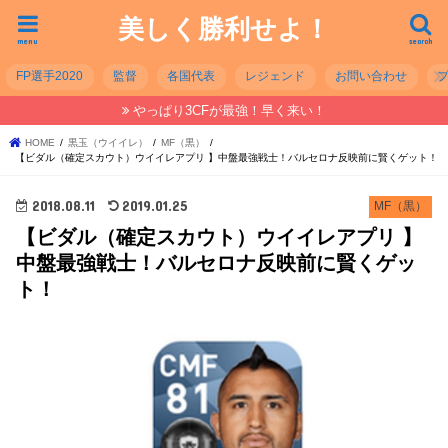
美しく勝利せよ！
menu
search
FP選手2020
監督
各国代表
レジェンド
お問い合わせ
やっぱり3CFが最強！早く来い！
HOME
黒玉（ウイイレ）
MF（黒）
【ビダル（確定スカウト）ウイイレアプリ 】中盤最強戦士！バルセロナ反映前に賢くゲット！
2018.08.11
2019.01.25
MF（黒）
【ビダル（確定スカウト）ウイイレアプリ 】
中盤最強戦士！バルセロナ反映前に賢くゲッ
ト！