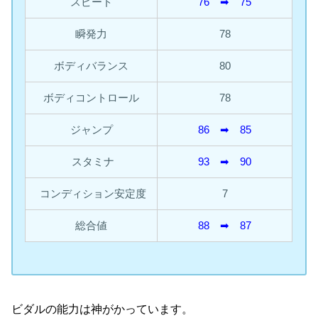
スピード
76 ➡︎ 75
瞬発力
78
ボディバランス
80
ボディコントロール
78
ジャンプ
86 ➡︎ 85
スタミナ
93 ➡︎ 90
コンディション安定度
7
総合値
88 ➡︎ 87
ビダルの能力は神がかっています。