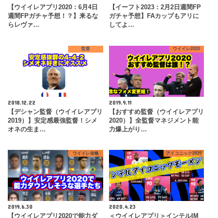
【ウイイレアプリ2020：6月4日
【イーフト2023：2月2日週間FP
週間FPガチャ予想！？】来るな
ガチャ予想】FAカップもアリに
らレヴァ…
してよ…
監督
ウイイレ2020
2018.12.22
2019.9.11
【デシャン監督（ウイイレアプリ
【おすすめ監督（ウイイレアプリ
2019）】安定感最強監督！シメ
2020）】全監督マネジメント能
オネの生ま…
力爆上がり…
ウイイレ攻略
アイコニック2020
2019.6.30
2020.4.23
【ウイイレアプリ2020で能力ダ
＜ウイイレアプリ＞インテルIM