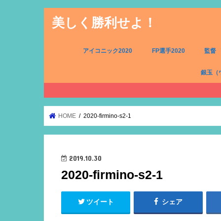
美しく勝利せよ！
アイコニック2020
FP選手2020
監督
銀玉（
FW（銀
MF（銀
DF（銀
GK（銀
HOME
2020-firmino-s2-1
2019.10.30
2020-firmino-s2-1
ツイート
シェア