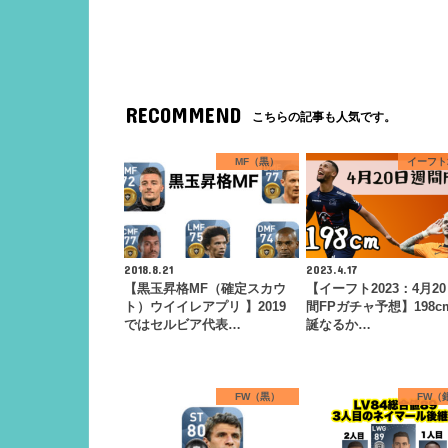
RECOMMEND
こちらの記事も人気です。
MF（黒）
イーフト2
2018.8.21
2023.4.17
【黒玉昇格MF（確定スカウ
【イーフト2023：4月2
ト）ウイイレアプリ 】2019
間FPガチャ予想】198c
ではセルビア代表…
誕なるか…
FW（黒）
FW（