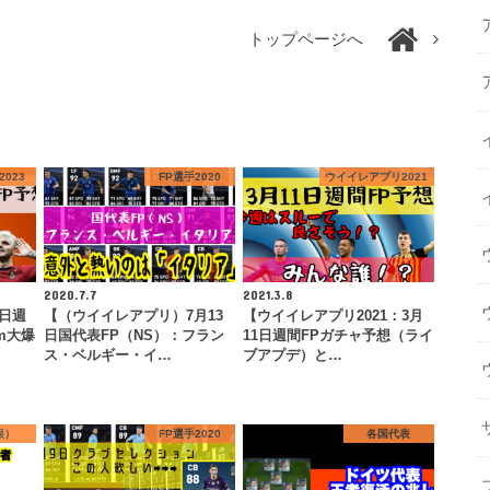
トップページへ
023
FP選手2020
ウイイレアプリ2021
2020.7.7
2021.3.8
0日週
【（ウイイレアプリ）7月13
【ウイイレアプリ2021：3月
m大爆
日国代表FP（NS）：フラン
11日週間FPガチャ予想（ライ
ス・ベルギー・イ…
ブアプデ）と…
銀）
FP選手2020
各国代表