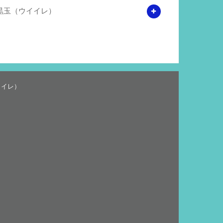
黒玉（ウイイレ）
イイレ）