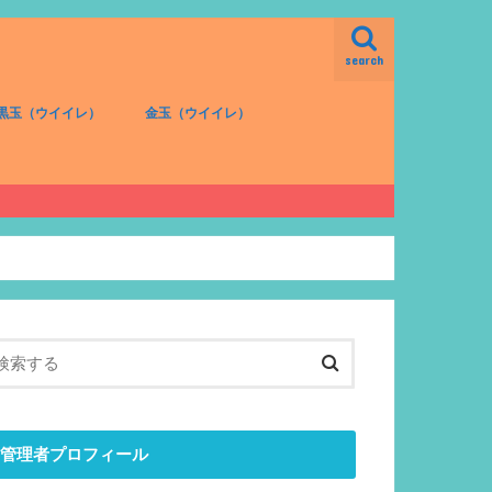
search
黒玉（ウイイレ）
金玉（ウイイレ）
FW（黒）
MF（黒）
DF（黒）
GK（黒）
FW（金）
MF（金）
DF（金）
GK（金）
管理者プロフィール