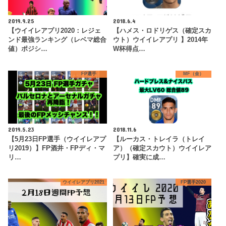
2019.9.25
2018.6.4
【ウイイレアプリ2020：レジェ
【ハメス・ロドリゲス（確定スカ
ンド最強ランキング（レベマ総合
ウト）ウイイレアプリ 】2014年
値）ポジシ…
W杯得点…
FP選手
MF（金）
2019.5.23
2018.11.6
【5月23日FP選手（ウイイレアプ
【ルーカス・トレイラ（トレイ
リ2019）】FP酒井・FPディ・マ
ア）（確定スカウト）ウイイレア
リ…
プリ】確実に成…
ウイイレアプリ2021
FP選手2020