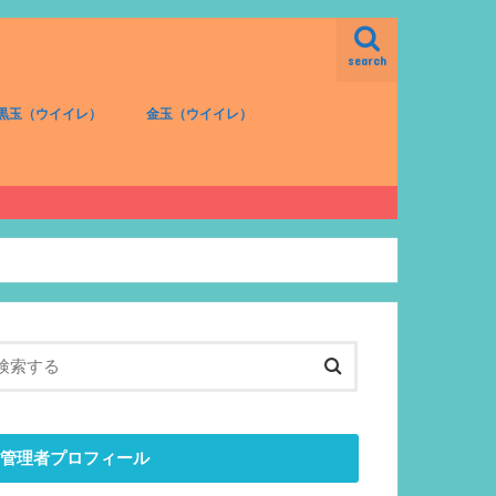
search
黒玉（ウイイレ）
金玉（ウイイレ）
FW（黒）
MF（黒）
DF（黒）
GK（黒）
FW（金）
MF（金）
DF（金）
GK（金）
管理者プロフィール