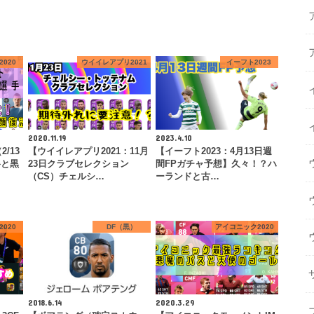
020
ウイイレアプリ2021
イーフト2023
2020.11.19
2023.4.10
/13
【ウイイレアプリ2021：11月
【イーフト2023：4月13日週
格と黒
23日クラブセレクション
間FPガチャ予想】久々！？ハ
（CS）チェルシ…
ーランドと古…
020
DF（黒）
アイコニック2020
2018.6.14
2020.3.29