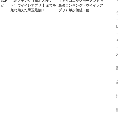
3CF
【ボアテング（確定スカウ
【アイコニックモーメントIM
ァビ
ト）ウイイレアプリ 】全てを
最強ランキング（ウイイレア
兼ね備えた黒玉最強C…
プリ）希少価値・使…