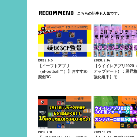
RECOMMEND
こちらの記事も人気です。
eFootball™（ウイイレ2022）
ウイイレ2
2022.6.5
2020.2.14
【イーフトアプリ
【ウイイレアプリ2020（2
（eFootball™）】おすすめ
アップデート）：黒昇
擬似3C…
強化選手】モ…
FP選手
ウイイレ2
2019.7.11
2019.10.29