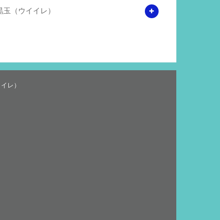
黒玉（ウイイレ）
イイレ）