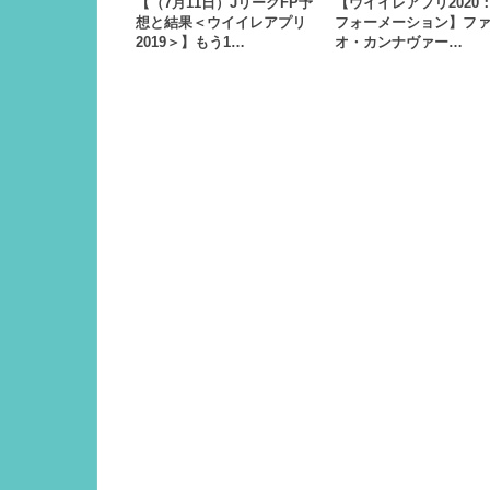
【（7月11日）JリーグFP予
【ウイイレアプリ2020：
想と結果＜ウイイレアプリ
フォーメーション】フ
2019＞】もう1…
オ・カンナヴァー…