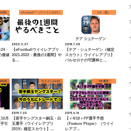
020
eFootball™（ウイイレ2022）
GK（黒）
2022.5.27
2018.7.28
24・
【eFootballウイイレアプリ
【テア・シュテーゲン（確定
の価値
2021-2022：最後の1週間】や
スカウト）ウイイレアプリ】
る…
バルセロナの守護神と…
020
ウイイレ2020
FP選手
2019.7.25
2019.4.14
10月
【若手ヤングスター銅玉・白
【＜4/18＞FP選手予想
選手引
玉選手（ウイイレアプリ
（Feature Player）（ウイイ
2019）確定スカウト】…
レアプ…