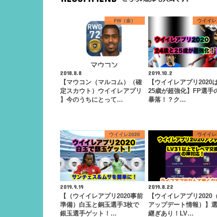
FW（金）
ウイイレ2
2018.8.8
2019.10.2
【マウコン（マルコム）（確
【ウイイレアプリ2020は
定スカウト）ウイイレアプリ
25歳が超強化】FP選手
】今のうちにとって…
暴落！？ク…
ウイイレ2020
ウイイレ2
2019.9.19
2019.8.22
【（ウイイレアプリ2020事前
【ウイイレアプリ2020（
準備）白玉と銅玉選手3枚で
アップデート情報）】
銀玉選手ゲット！…
継ぎあり！LV…