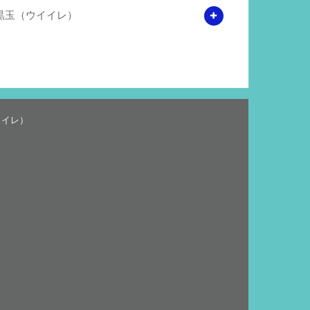
黒玉（ウイイレ）
イイレ）