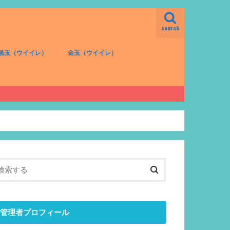
search
黒玉（ウイイレ）
金玉（ウイイレ）
FW（黒）
MF（黒）
DF（黒）
GK（黒）
FW（金）
MF（金）
DF（金）
GK（金）
管理者プロフィール