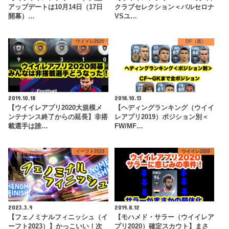
アップデートは10月14日（17日
クラブセレクション＜バルセロナ
開幕）…
VSユ…
ウイイレ2020
DF（黒）
2019.10.18
2018.10.13
【ウイイレアプリ2020大規模メ
【ヘディングランキング（ウイイ
ンテナンス終了からの延長】非搭
レアプリ2019）ポジション別＜
載選手は誰…
FW/MF…
イーフト2023
ウイイレ2020
2023.3.9
2019.8.12
【フェノミナルフィニッシュ（イ
【モハメド・サラー（ウイイレア
ーフト2023）】かっこいい！次
プリ2020）確定スカウト】まさ