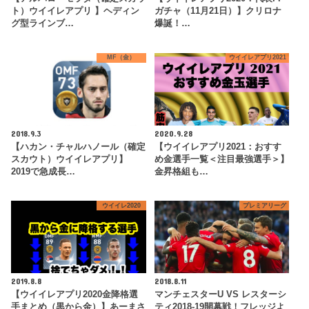
ト）ウイイレアプリ 】ヘディン
ガチャ（11月21日）】クリロナ
グ型ラインブ…
爆誕！…
MF（金）
ウイイレアプリ2021
2018.9.3
2020.9.28
【ハカン・チャルハノール（確定
【ウイイレアプリ2021：おすす
スカウト）ウイイレアプリ】
め金選手一覧＜注目最強選手＞】
2019で急成長…
金昇格組も…
ウイイレ2020
プレミアリーグ
2019.8.8
2018.8.11
【ウイイレアプリ2020金降格選
マンチェスターU VS レスターシ
手まとめ（黒から金）】あーまさ
ティ2018-19開幕戦！フレッジよ