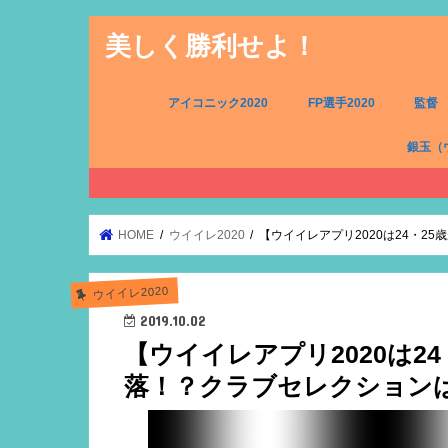
美しく勝利せよ！
アイコニック2020
FP選手2020
監督
銀玉（
FW（銀
MF（銀
DF（銀
GK（銀
HOME
ウイイレ2020
【ウイイレアプリ2020は24・2
ウイイレ2020
2019.10.02
【ウイイレアプリ2020は2
落！？クラブセレクション