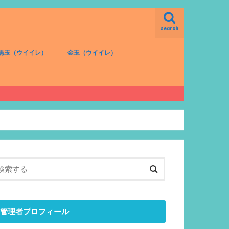
search
黒玉（ウイイレ）
金玉（ウイイレ）
FW（黒）
MF（黒）
DF（黒）
GK（黒）
FW（金）
MF（金）
DF（金）
GK（金）
管理者プロフィール