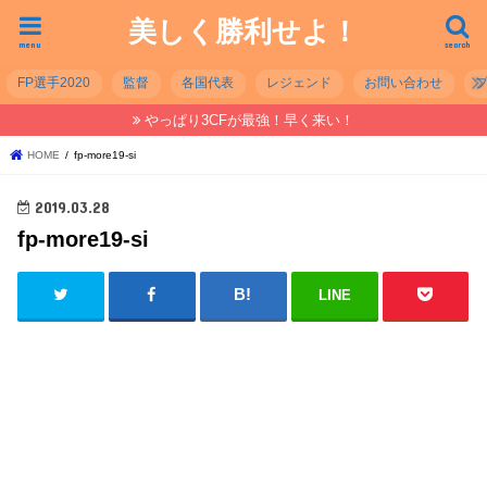
美しく勝利せよ！
menu
search
FP選手2020
監督
各国代表
レジェンド
お問い合わせ
やっぱり3CFが最強！早く来い！
HOME
fp-more19-si
2019.03.28
fp-more19-si
LINE