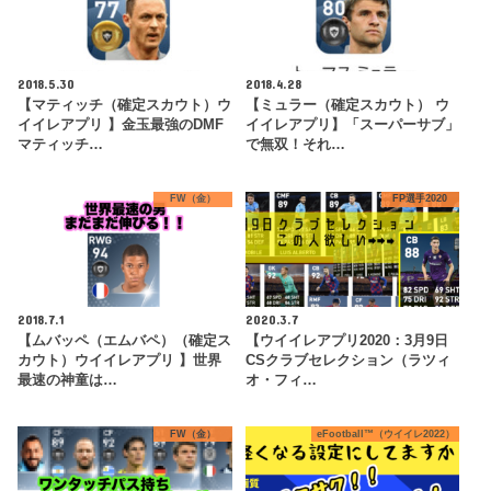
2018.5.30
2018.4.28
【マティッチ（確定スカウト）ウ
【ミュラー（確定スカウト） ウ
イイレアプリ 】金玉最強のDMF
イイレアプリ】「スーパーサブ」
マティッチ…
で無双！それ…
FW（金）
FP選手2020
2018.7.1
2020.3.7
【ムバッペ（エムバペ）（確定ス
【ウイイレアプリ2020：3月9日
カウト）ウイイレアプリ 】世界
CSクラブセレクション（ラツィ
最速の神童は…
オ・フィ…
FW（金）
eFootball™（ウイイレ2022）