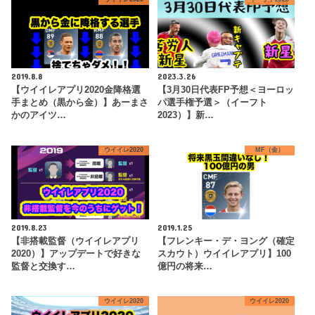
2019.8.8
2023.3.26
【ウイイレアプリ2020金降格選
【3月30日代表FP予想＜ヨーロッ
手まとめ（黒から金）】あーまさ
パ選手権予選＞（イーフト
かのアイツ…
2023）】新…
ウイイレ2020
MF（金）
2019.8.23
2019.1.25
【非搭載監督（ウイイレアプリ
【フレンキー・デ・ヨング（確定
2020）】アップデートで好きな
スカウト）ウイイレアプリ】100
監督と交換す…
億円の将来…
ウイイレ2020
ウイイレ2020