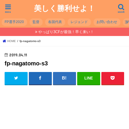
美しく勝利せよ！
menu
search
FP選手2020
監督
各国代表
レジェンド
お問い合わせ
やっぱり3CFが最強！早く来い！
HOME
fp-nagatomo-s3
2019.04.11
fp-nagatomo-s3
LINE