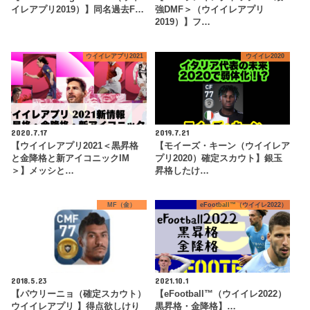
イレアプリ2019）】同名過去F…
強DMF＞（ウイイレアプリ
2019）】フ…
ウイイレアプリ2021
ウイイレ2020
2020.7.17
2019.7.21
【ウイイレアプリ2021＜黒昇格
【モイーズ・キーン（ウイイレア
と金降格と新アイコニックIM
プリ2020）確定スカウト】銀玉
＞】メッシと…
昇格したけ…
MF（金）
eFootball™（ウイイレ2022）
2018.5.23
2021.10.1
【パウリーニョ（確定スカウト）
【eFootball™（ウイイレ2022）
ウイイレアプリ 】得点欲しけり
黒昇格・金降格】…