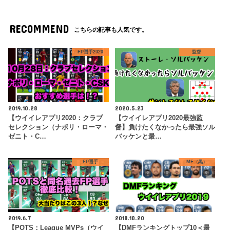
RECOMMEND
こちらの記事も人気です。
FP選手2020
監督
2019.10.28
2020.5.23
【ウイイレアプリ2020：クラブ
【ウイイレアプリ2020最強監
セレクション（ナポリ・ローマ・
督】負けたくなかったら最強ソル
ゼニト・C…
バッケンと最…
FP選手
MF（黒）
2019.6.7
2018.10.20
【POTS：League MVPs（ウイ
【DMFランキングトップ10＜最