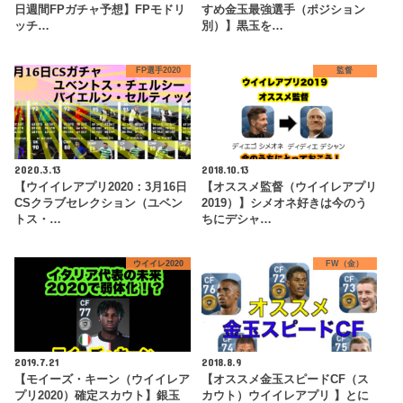
日週間FPガチャ予想】FPモドリ
すめ金玉最強選手（ポジション
ッチ…
別）】黒玉を…
FP選手2020
監督
2020.3.13
2018.10.13
【ウイイレアプリ2020：3月16日
【オススメ監督（ウイイレアプリ
CSクラブセレクション（ユベン
2019）】シメオネ好きは今のう
トス・…
ちにデシャ…
ウイイレ2020
FW（金）
2019.7.21
2018.8.9
【モイーズ・キーン（ウイイレア
【オススメ金玉スピードCF（ス
プリ2020）確定スカウト】銀玉
カウト）ウイイレアプリ 】とに