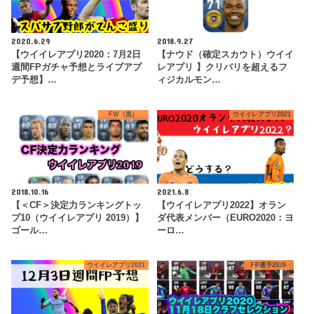
2020.6.29
2018.9.27
【ウイイレアプリ2020：7月2日
【ナウド（確定スカウト）ウイイ
週間FPガチャ予想とライブアプ
レアプリ 】クリバリを超えるフ
デ予想】…
ィジカルモン…
FW（黒）
ウイイレアプリ2021
2018.10.16
2021.6.8
【＜CF＞決定力ランキングトッ
【ウイイレアプリ2022】オラン
プ10（ウイイレアプリ 2019）】
ダ代表メンバー（EURO2020：ヨ
ゴール…
ーロ…
ウイイレアプリ2021
FP選手2020